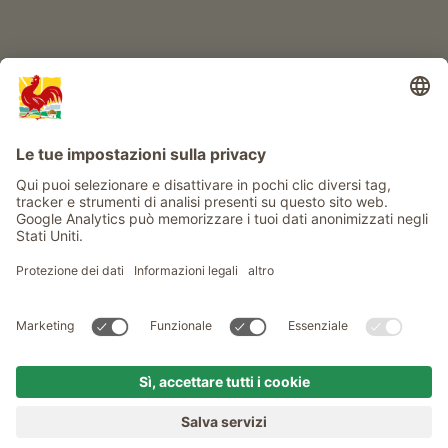
Info
Service
Privacy
Newsletter
© Gallo Rosso - Il sigillo di qualità dei masi dell’Alto Adige . Il
portale ufficiale per l'Agriturismo in Alto Adige
produced by
MENU
MASI
VOGLIA DI MASO