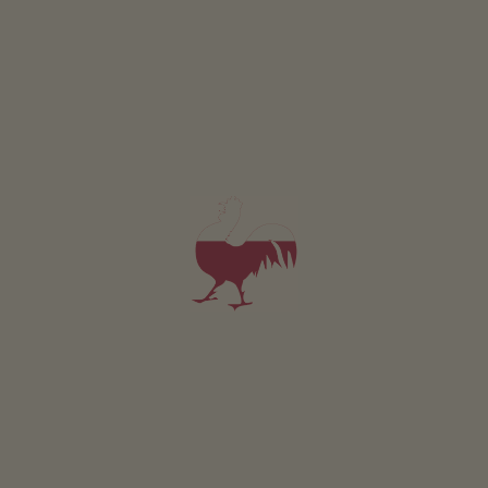
Grossarzbachhof
Robert Leiter
Valle Aurina
(Dolomiti)
Maso con agricoltura biologica, Allevamento di bestiame
colazione
4,9
"Molto buono"
(7 recensioni)
prenotabile online
Camera da 74€
per notte
Appartamento da 62€
per notte