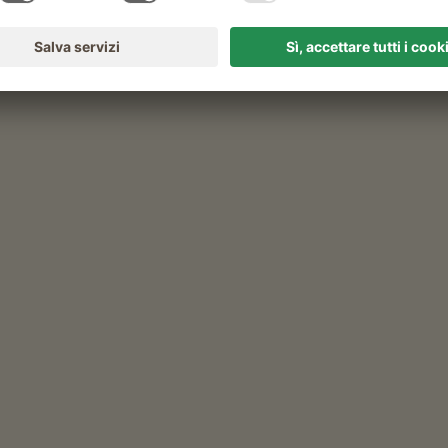
Quando e per quanto tempo?
qualsiasi
Classificazione
tutte le classificazioni
Taschler
Johann Taschler
San Candido
(Dolomiti)
Maso con Allevamento di bestiame