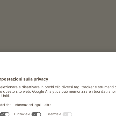
RICERCA AGRITURISMO
anze in agriturismo in 
Adige