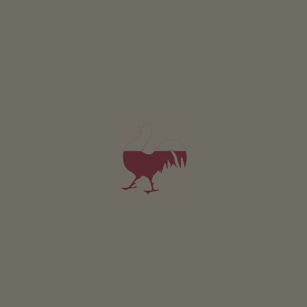
Erbacherhof
Renate Plattner
Bolzano
(Bolzano e dintorni)
Maso con Frutticoltura, viticoltura, Coltivazione di piccoli frutti
4,9
"Molto buono"
(9 recensioni)
prenotabile online
Appartamento da 290€
per notte