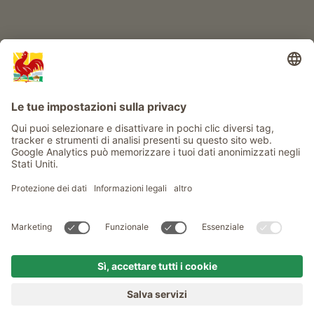
Service
Privacy
Newsletter
© Gallo Rosso - Il sigillo di qualità dei masi dell’Alto Adige . Il
portale ufficiale per l'Agriturismo in Alto Adige
produced by
MENU
MASI
VOGLIA DI MASO