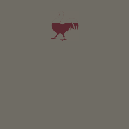
Appartamento da 110€
per notte
Senner
Florian Oberschmied
Brunico
(Dolomiti)
Maso con Allevamento di bestiame, Agricoltura
Appartamento da 180€
per notte