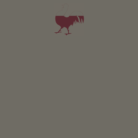
Tanilenzhof - Haus Edith
Josef Karl Patscheider
Curon Venosta
(Val Venosta)
Maso con Allevamento di bestiame
colazione
5,0
"Molto buono"
(1 recensione)
Appartamento da 75€
per notte