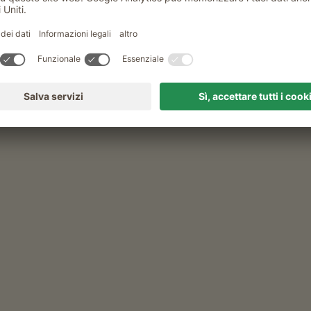
e sono tutti diversi come la terra che li ospita. Scopri
è il maso più adatto a te.
VIA