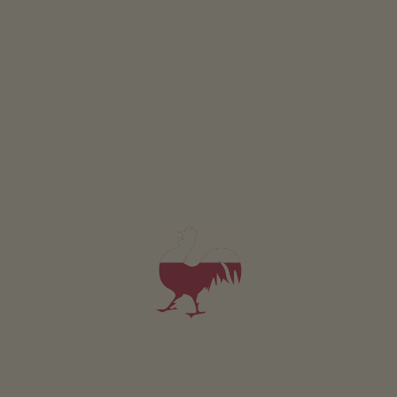
DISEGNI DA COLORARE ONLINE
CONCORSO
Partecipare & vincere
EVENTI
A colpo d’occhio
ONLINESHOP
Prodotti di qualità