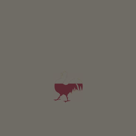
Appartamento Maria
2-6 persone (6 letti fissi)
84m²
da 101€
per 2 adulti
Animali domestici sono ammessi in questo app.
DETTAGLI E DISPONIBILITÀ
RICHIESTA