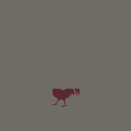
DETTAGLI E DISPONIBILITÀ
RICHIESTA
Appartamento Berg
2-4 persone (4 letti fissi)
98m²