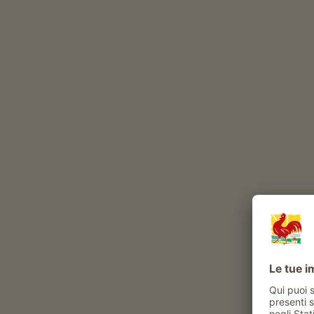
gratuito.
La vita contadina
Il Wiedmair Hof è un maso con Frutticoltura e vit
coltivazione delle mele (
Fuji
Golden Delicious
Ka
viticoltura (
Cabernet
Merlot
Müller Thurgau
sch
Esperienze e attività proposte al maso
Attività contadina
tour guidati in frutteti e vigneti
gli ospiti possono procurare i prodotti del
maso