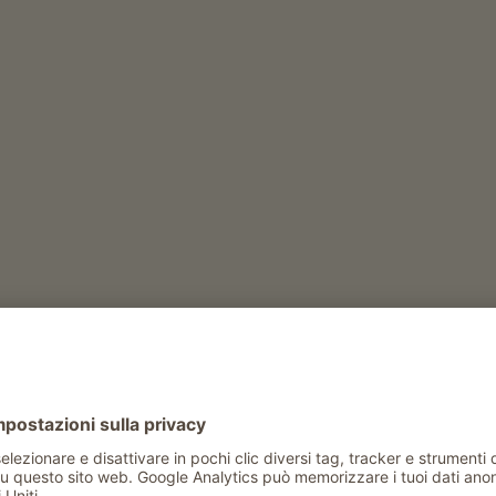
icoltura
nzi
Red Delicious
)
iava
)