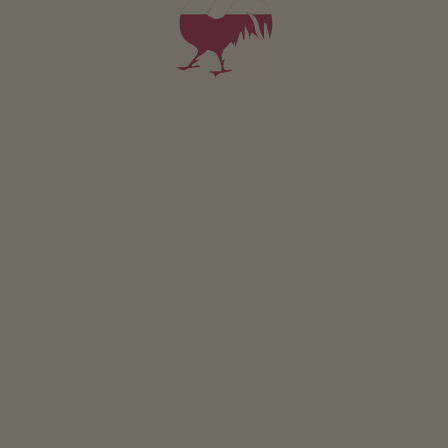
Appartamento Stodl
2-4 persone (4 letti fissi)
60m²
da 205€
per 2 adulti incl. colazione
Animali domestici non sono ammessi in questo app.
DETTAGLI E DISPONIBILITÀ
RICHIESTA