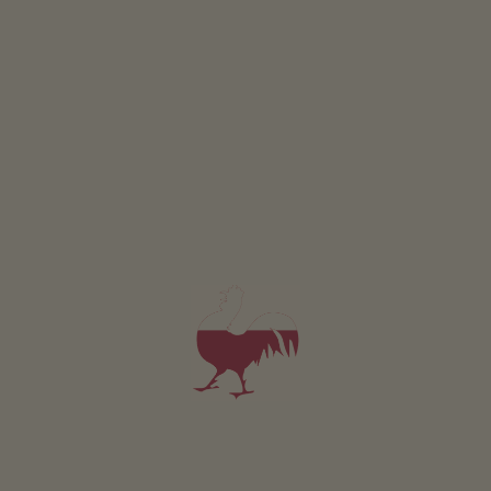
Appartamento Omi
2-5 persone (5 letti fissi)
62m²
da 110€
per 2 adulti incl. colazione
Animali domestici sono ammessi in questo app.
DETTAGLI E DISPONIBILITÀ
RICHIESTA
PRENOTA
Valido per tutti i nostri alloggi
Area esterna
area prendisole
terrazza
giardino di erbe aromatiche
l’orto del maso
camino
possibilità di grigliate
area giochi per bambini