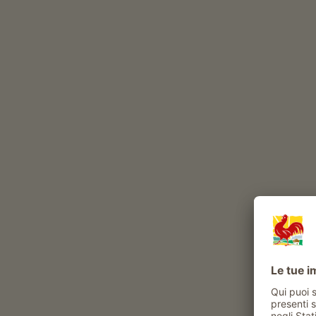
volatili
cane
gatto
conigli
Esperienze e attività proposte al maso
Attività contadina
sperimentare la vita di tutti i giorni al maso
gli ospiti possono procurare i prodotti del
maso
Momenti di piacere al Tsch