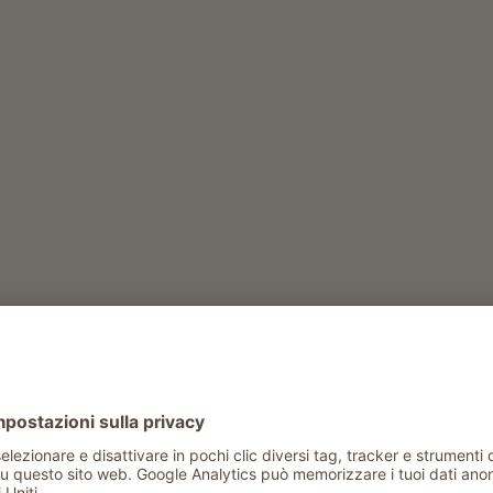
Tempo libero e attività in inverno
noleggio slittini
annerhof