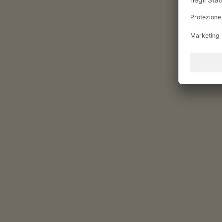
Prodotti del maso
uova (uova da allevamenti all’aperto)
succhi di frutta (succo di mela (torbido))
verdure fresche di stagione
frutta fresca di stagione
Alloggi & prezzi
Valido per tutti i nostri alloggi
Area esterna
area prendisole
area giochi per bambini