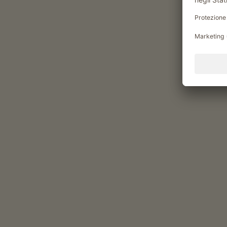
aiutare nella fienagione
visita guidata al maso
gli ospiti possono procurare i prodotti del
maso
corso di panificazione
fare lo yogurt
Benessere e salute
cabina a infrarossi
Tempo libero e attività
piacevole ritrovo nella Stube
dell’agriturismo
giocare nel fieno