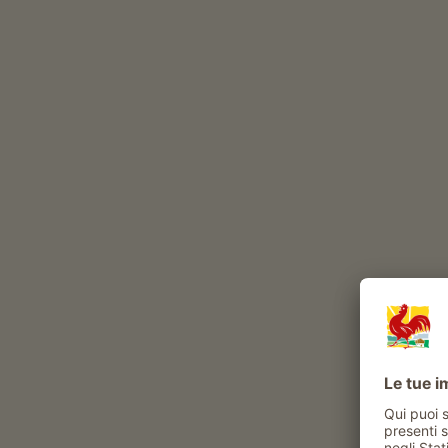
allevamento di bovini
(
Jersey
mucche di razza Fl
produzione di latte
Durante l’anno, nel nostro maso vivono
volatili
cane
Bovini in estate in malga
Esperienze e attività proposte al maso
Attività contadina
aiuto in stalla
visite alla stalla