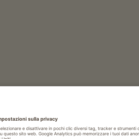
eckvieh
mucche di razza Holstein
)
Tempo libero e attività in inverno
escursione alla malga di proprietà