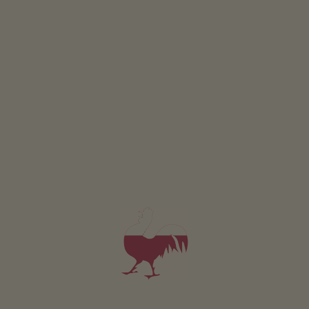
da 125€
per 2 adulti
Animali domestici sono ammessi in questo app.
DETTAGLI E DISPONIBILITÀ
RICHIESTA
Valido per tutti i nostri alloggi
Area esterna
area prendisole
terrazza
giardino di erbe aromatiche
camino
possibilità di grigliate
portico / pergolato
area giochi per bambini
piscina all’aperto con acqua salata
Sostenibilità
energia ricavata dal sole: fotovoltaico