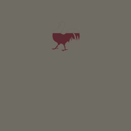
RICHIESTA
PRENOTA
Appartamento Alpenblick
4-5 persone (5 letti fissi)
48m²
da 105€
per 4 adulti
Animali domestici sono ammessi in questo app.