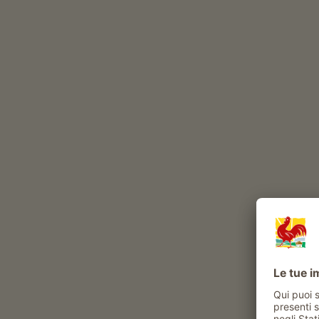
capre
volatili
gatto
conigli
Altri animali al maso: Api
Bovini in estate in malga
Esperienze e attività proposte al maso
Attività contadina
aiuto in stalla
visite alla stalla
Momenti di piacere al Pete