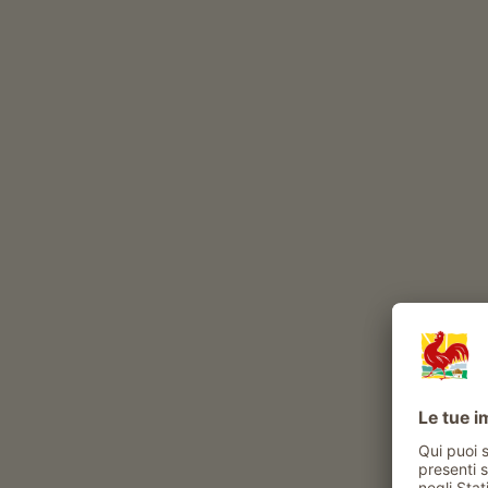
volatili
gatto
Esperienze e attività proposte al maso
Attività contadina
sperimentare la vita di tutti i giorni al maso
visita guidata al maso
visita alla distilleria del maso
tour guidati in frutteti e vigneti