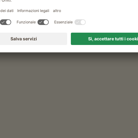
rmairhof
 (a seconda della stagione), colazione salata
iele, confetture di frutta, sciroppo, succhi di frutta,