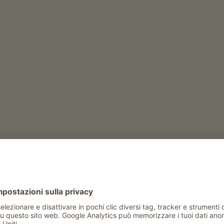
Tempo libero e attività
caffè pomeridiano
serate di intrattenimento
Tempo libero e attività in estate
escursioni guidate
escursioni guidate alle malghe
noleggio bastoncini da trekking