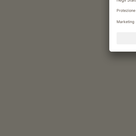
Momenti di piacere al Obe
Colazione
colazione nella sala comune, colazione all’aperto
Prodotti del maso per la colazione: speck, uova, m
frutta fresca di stagione
Offerta culinaria
serate gastronomiche
serate con Marende
degustazione di distillati
A seconda della stagione serate barbecue