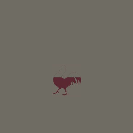
Monolocale Tal
2-4 persone (2 letti fissi)
30m²
da 65€
per 2 adulti incl. colazione
Animali domestici sono ammessi in questo app.
DETTAGLI E DISPONIBILITÀ
RICHIESTA