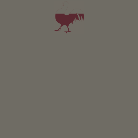
Appartamento Penegal
2 persone (2 letti fissi)
30m²
da 95€
per 2 adulti
Animali domestici non sono ammessi in questo app.
DETTAGLI E DISPONIBILITÀ
RICHIESTA
Valido per tutti i nostri alloggi
Area esterna
area prendisole
verdure del proprio orto per gli ospiti
possibilità di grigliate
portico / pergolato
pallavolo