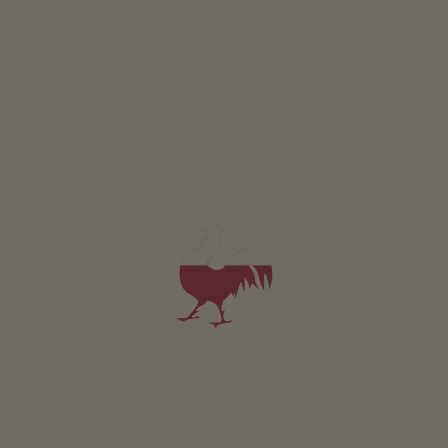
Appartamento Arnika
2-5 persone (4 letti fissi)
52m²
da 110€
per 2 adulti incl. colazione
Animali domestici sono ammessi in questo app.
DETTAGLI E DISPONIBILITÀ
RICHIESTA
Valido per tutti i nostri alloggi
Area esterna
area prendisole
giardino di erbe aromatiche
possibilità di grigliate
area giochi per bambini