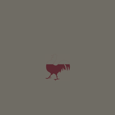
energia ricavata dal legno: cippato
energia ricavata dal legno: impianto solare termico
Altri servizi
servizio pane fresco
garage
Posizione & arrivo
INDICAZIONI STRADALI
Nelle vicinanze
al centro del paese
1.5
km
fermata più vicina
1.5
km
al supermercato
5.9
km
al punto di ristoro
3.3
km
all'area sciistica
26
km
alla pista di fondo
26
km
alla pista da slittino
26
km