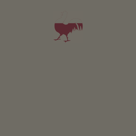
terrazza
giardino di erbe aromatiche
l’orto del maso
camino
possibilità di grigliate
amaca
portico / pergolato
area giochi per bambini
basket
trampolino
Sostenibilità
energia ricavata dal legno: pellet
Altri servizi
servizio pane fresco
Servizio navetta dalla stazione ferroviaria e degli autobus
Posizione & arrivo