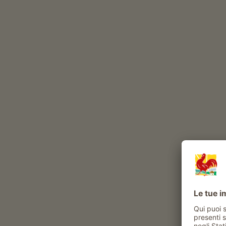
Altri animali al maso: Porcellini d’India, Asini, Pesce
Esperienze e attività proposte al maso
Attività contadina
sperimentare la vita di tutti i giorni al maso
aiuto in stalla
visite alla stalla
aiutare nella fienagione
visita guidata al maso
gli ospiti possono procurare i prodotti del
maso