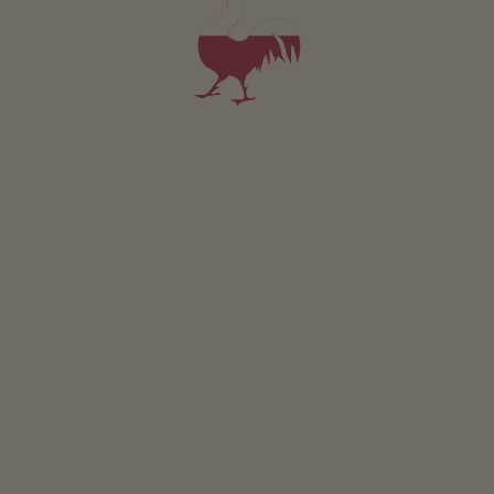
Animali domestici sono ammessi in questo app.
DETTAGLI E DISPONIBILITÀ
RICHIESTA
Valido per tutti i nostri alloggi
Area esterna
area prendisole
terrazza
giardino di erbe aromatiche
l’orto del maso
possibilità di grigliate
cappella del maso
area giochi per bambini
calcetto
ping pong
trampolino
Sostenibilità