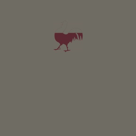
Camera 10
2-4 persone (2 letti fissi)
35m²
da 128€
per 2 adulti incl. colazione
Animali domestici non sono ammessi in questa camera.
DETTAGLI E DISPONIBILITÀ
RICHIESTA
Valido per tutti i nostri alloggi
Area esterna
area prendisole
terrazza
giardino di erbe aromatiche
area giochi per bambini
ping pong
piscina esterna
Sostenibilità