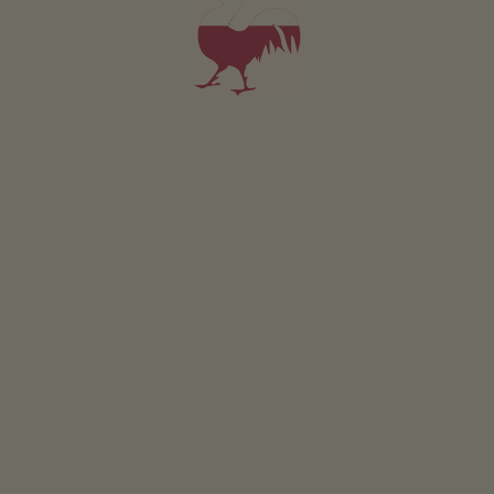
29
30
31
su richiesta
occupato
siamo chiusi
MENO DETTAGLI
RICHIESTA