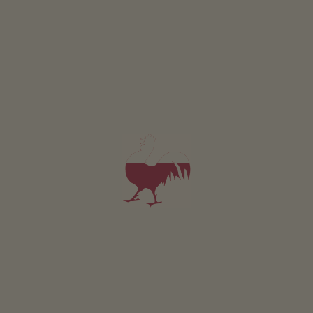
Appartamento Johanna
4 persone (4 letti fissi)
60m²
da 115€
per 4 adulti
Animali domestici non sono ammessi in questo app.
DETTAGLI E DISPONIBILITÀ
RICHIESTA
Valido per tutti i nostri alloggi
Area esterna
area prendisole
l’orto del maso
possibilità di grigliate