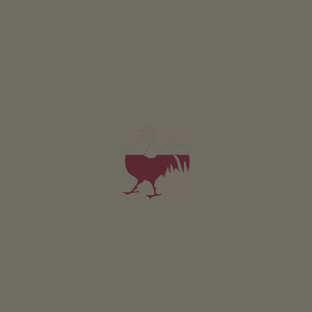
Appartamento Isabel
2-4 persone (2 letti fissi)
50m²
da 145€
per 2 adulti incl. colazione
Animali domestici sono ammessi in questo app.
DETTAGLI E DISPONIBILITÀ
RICHIESTA