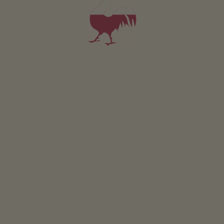
Appartamento Vernatsch
2-4 persone (2 letti fissi)
42m²
da 145€
per 2 adulti incl. colazione
Animali domestici non sono ammessi in questo app.
DETTAGLI E DISPONIBILITÀ
RICHIESTA