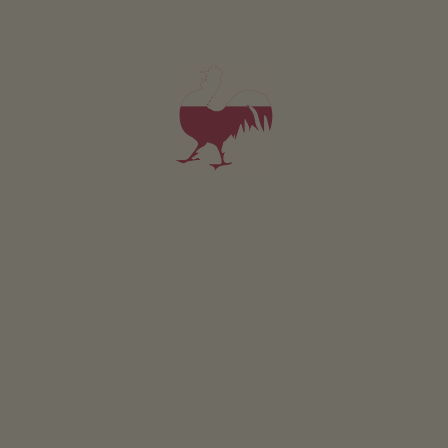
da 85€
per 2 adulti
Animali domestici non sono ammessi in questo app.
DETTAGLI E DISPONIBILITÀ
RICHIESTA