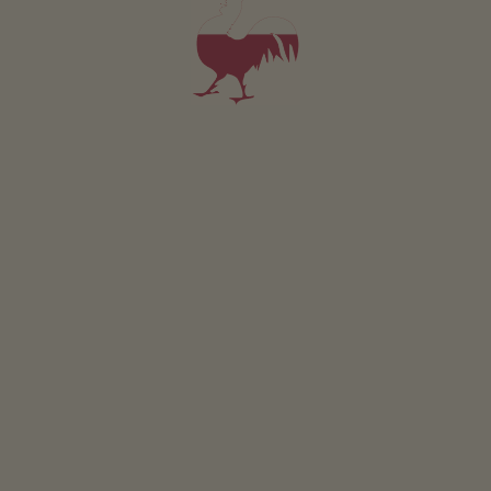
da 86€
per 2 adulti incl. colazione
Animali domestici sono ammessi in questa camera.
DETTAGLI E DISPONIBILITÀ
RICHIESTA