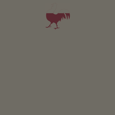
Posizione & arrivo
INDICAZIONI STRADALI
Nelle vicinanze
al centro del paese
500
m
fermata più vicina
100
m
al supermercato
8
km
al punto di ristoro
500
m
alla pista ciclabile
500
m
all'area sciistica
15
km
alla pista di fondo
500
m
alla pista da slittino
15
km
Freissingerhof
a Sarentino/Val Sarentino è situato a
1360 metri sopra il livello del mare.
ULTERIORI INFORMAZIONI SU SARENTINO/VAL
SARENTINO