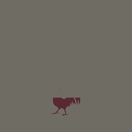
2-4 persone (4 letti fissi)
62m²
da 125€
per 2 adulti incl. colazione
Animali domestici non sono ammessi in questo app.
DETTAGLI E DISPONIBILITÀ
RICHIESTA