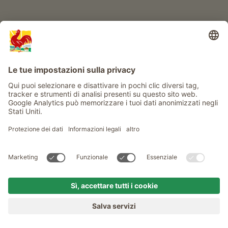
Service
Privacy
Newsletter
© Gallo Rosso - Il sigillo di qualità dei masi dell’Alto Adige . Il
portale ufficiale per l'Agriturismo in Alto Adige
produced by
MENU
MASI
VOGLIA DI MASO