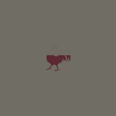
Camera 6
2 persone (2 letti fissi)
16m²
da 35€
per 2 adulti incl. colazione
Animali domestici sono ammessi in questa camera.
DETTAGLI E DISPONIBILITÀ
RICHIESTA
Valido per tutti i nostri alloggi
Area esterna