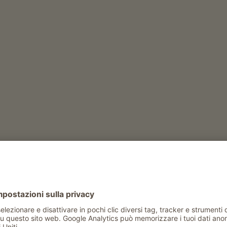
t Bianco
schiava
)