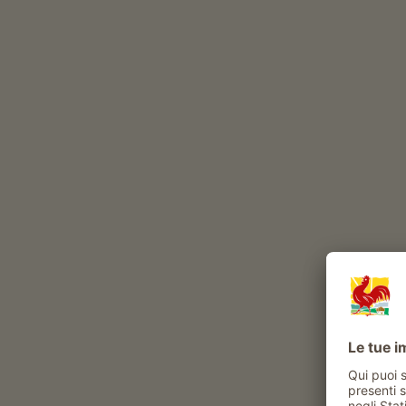
Il Ansitz Rynnhof è un maso con viticoltura
viticoltura (
Gewürztraminer
Lagrein
Merlot
Pino
Animali al maso Api
Esperienze e attività proposte al maso
Attività contadina
visita guidata al maso con degustazione di
prodotti
visita guidata ai vigneti
visita guidata alla cantina con
degustazione