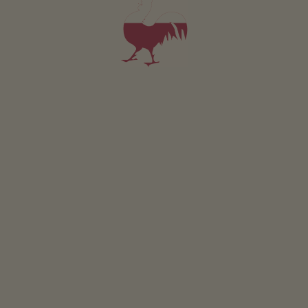
partenza ideale per una grande varietà di gite.
LEGGI DI PIÙ
CHIUSA E DINTORNI - LA TUA AREA VACANZE
A sfiorare il cielo:
la Croce di Lazfons
QUIZ
Che tipo di maso sei?
VIA
Su un trono di roccia:
Monastero di Sabiona