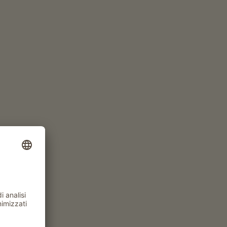
Allevamento di bestiame, viticoltura o frutticoltura
tadino
Classificazione
tutte le classificazioni
a del Gallo Rosso
ALTRI FILTRI
IL FILTRO