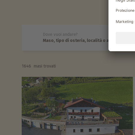
Dove vuoi andare?
1646
masi trovati