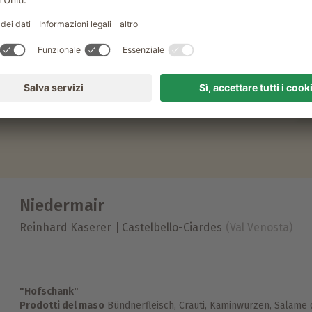
Quando?
Inserisci la data
Niedermair
Reinhard Kaserer
Castelbello-Ciardes
(Val Venosta)
"Hofschank"
Prodotti del maso
Bündnerfleisch, Crauti, Kaminwurzen, Salame 