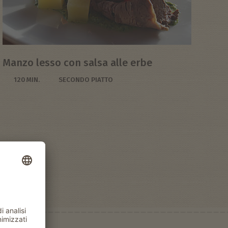
Manzo lesso con salsa alle erbe
120 MIN.
SECONDO PIATTO