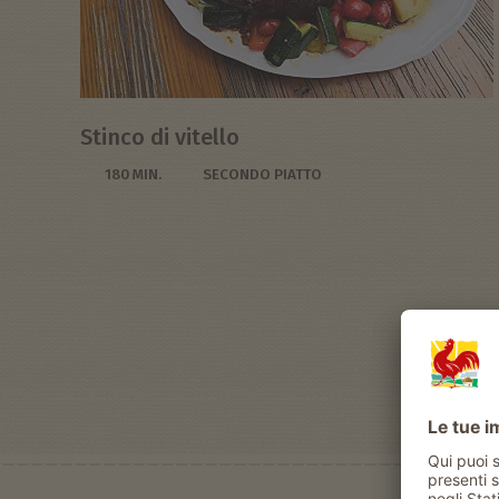
Stinco di vitello
180 MIN.
SECONDO PIATTO