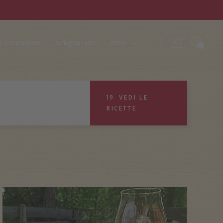
e contadine
Artigianato
Altro
19
VEDI LE
RICETTE