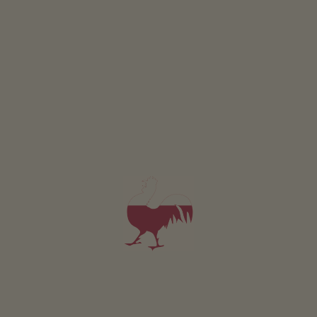
Appartamento Panorama
2-7 persone (5 letti fissi)
72m²
da 100€
per 2 adulti
Animali domestici non sono ammessi in questo app.
DETTAGLI E DISPONIBILITÀ
RICHIESTA
Valido per tutti i nostri alloggi
Area esterna