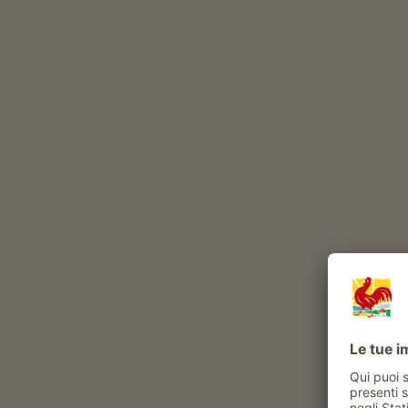
Durante l’anno, nel nostro maso vivono
bovini
volatili
cane
gatto
con
Esperienze e attività proposte al maso
Attività contadina
sperimentare la vita di tutti i giorni al maso
visite alla stalla
aiutare nella fienagione
visita guidata al maso
gli ospiti possono procurare i prodotti del
maso